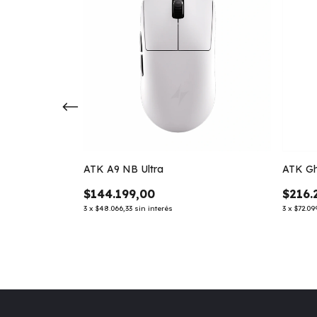
ATK A9 NB Ultra
ATK Gh
$144.199,00
$216.
3
x
$48.066,33
sin interés
3
x
$72.09