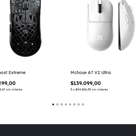
ost Extreme
Mchose A7 V2 Ultra
299,00
$139.099,00
9,67
sin interés
3
x
$46.366,33
sin interés