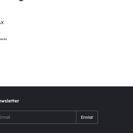
AX
0
terés
wsletter