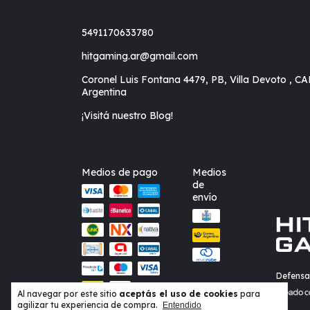
5491170633780
hitgaming.ar@gmail.com
Coronel Luis Fontana 4479, PB, Villa Devoto , CA
Argentina
¡Visitá nuestro Blog!
Medios de pago
Medios
de
envío
Defensa
Al navegar por este sitio
aceptás el uso de cookies
para
agilizar tu experiencia de compra.
Entendido