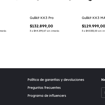
Gulikit KK3 Pro
Gulikit KK3 M
$132.899,00
$129.999,0
nterés
3
x
$44.299,67
sin interés
3
x
$43.333,00
sin in
Política de garantías y devoluciones
Ne
Preguntas frecuentes
Programa de influencers