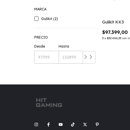
MARCA
Gulikit (2)
Gulikit KK3
$97.399,00
PRECIO
3
x
$32.466,33
sin i
Desde
Hasta