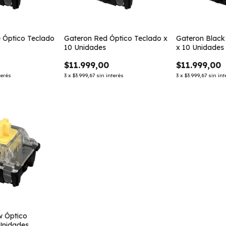
 Óptico Teclado
Gateron Red Óptico Teclado x
Gateron Black
10 Unidades
x 10 Unidades
$11.999,00
$11.999,00
terés
3
x
$3.999,67
sin interés
3
x
$3.999,67
sin int
w Óptico
Unidades