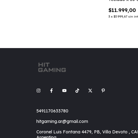
$11.999,00
3
x
$3.999,67
sin in
5491170633780
hitgaming.ar@gmail.com
Coronel Luis Fontana 4479, PB, Villa Devoto , CA
Argentina