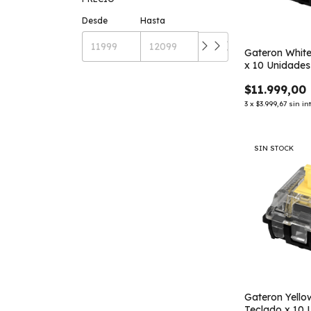
Desde
Hasta
Gateron White
x 10 Unidades
$11.999,00
3
x
$3.999,67
sin in
SIN STOCK
Gateron Yello
Teclado x 10 