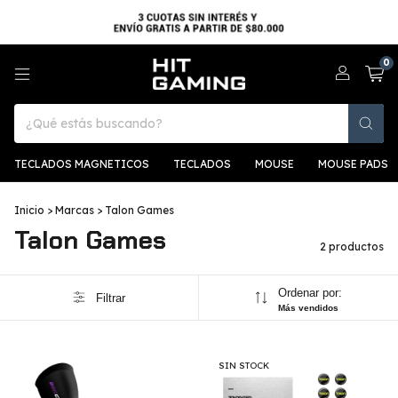
0
TECLADOS MAGNETICOS
TECLADOS
MOUSE
MOUSE PADS
Inicio
>
Marcas
>
Talon Games
Talon Games
2 productos
Ordenar por:
Filtrar
Más vendidos
SIN STOCK