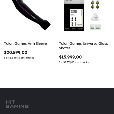
Talon Games Arm Sleeve
Talon Games Universa Glass
Skates
$20.599,00
$15.999,00
3
x
$6.866,33
sin interés
3
x
$5.333,00
sin interés