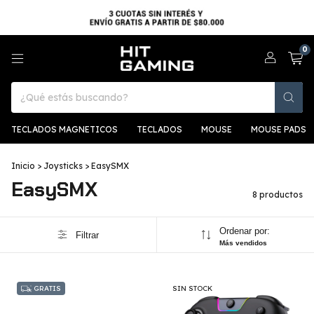
0
TECLADOS MAGNETICOS
TECLADOS
MOUSE
MOUSE PADS
Inicio
>
Joysticks
>
EasySMX
EasySMX
8 productos
Ordenar por:
Filtrar
Más vendidos
GRATIS
SIN STOCK