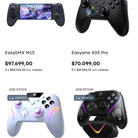
EasySMX M15
Easysmx X05 Pro
$97.699,00
$70.099,00
3
x
$32.566,33
sin interés
3
x
$23.366,33
sin interés
SIN STOCK
SIN STOCK
GRATIS
GRATIS