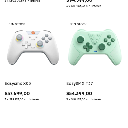
$94.399,00
3
x
$30.899,67
sin interés
3
x
$31.466,33
sin interés
SIN STOCK
SIN STOCK
Easysmx X05
EasySMX T37
$57.699,00
$54.399,00
3
x
$19.233,00
sin interés
3
x
$18.133,00
sin interés