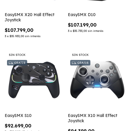
EasySMX X20 Hall Effect
EasySMX D10
Joystick
$107.199,00
$107.799,00
3
x
$35.733,00
sin interés
3
x
$35.933,00
sin interés
SIN STOCK
SIN STOCK
GRATIS
GRATIS
EasySMX S10
EasySMX X10 Hall Effect
Joystick
$92.699,00