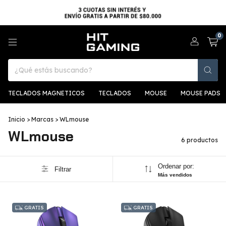
0
TECLADOS MAGNETICOS
TECLADOS
MOUSE
MOUSE PADS
Inicio
>
Marcas
>
WLmouse
WLmouse
6 productos
Ordenar por:
Filtrar
Más vendidos
GRATIS
GRATIS