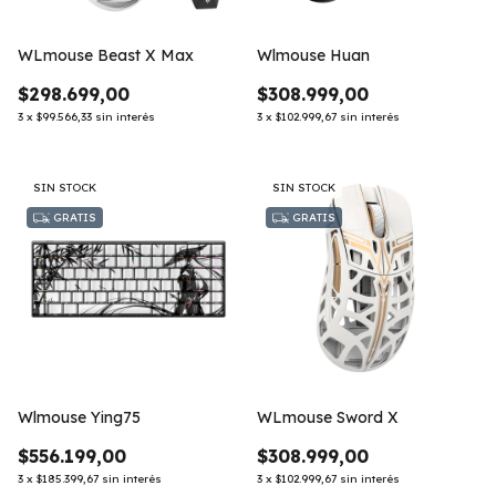
WLmouse Beast X Max
Wlmouse Huan
$298.699,00
$308.999,00
3
x
$99.566,33
sin interés
3
x
$102.999,67
sin interés
SIN STOCK
SIN STOCK
GRATIS
GRATIS
Wlmouse Ying75
WLmouse Sword X
$556.199,00
$308.999,00
3
x
$185.399,67
sin interés
3
x
$102.999,67
sin interés