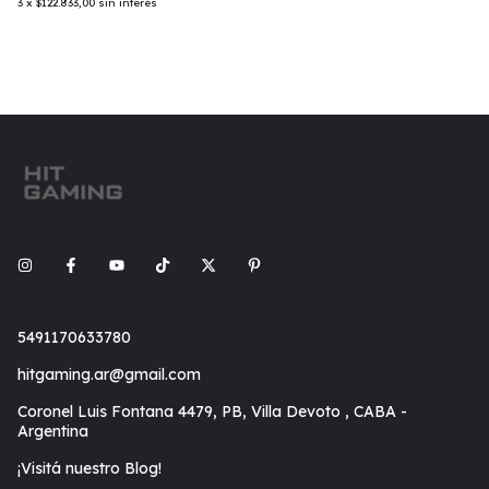
3
x
$122.833,00
sin interés
5491170633780
hitgaming.ar@gmail.com
Coronel Luis Fontana 4479, PB, Villa Devoto , CABA -
Argentina
¡Visitá nuestro Blog!