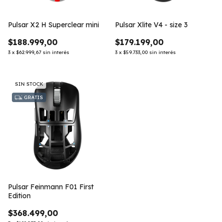
Pulsar X2 H Superclear mini
Pulsar Xlite V4 - size 3
$188.999,00
$179.199,00
3
x
$62.999,67
sin interés
3
x
$59.733,00
sin interés
SIN STOCK
GRATIS
Pulsar Feinmann F01 First
Edition
$368.499,00