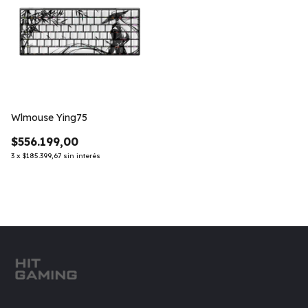
Wlmouse Ying75
$556.199,00
3
x
$185.399,67
sin interés