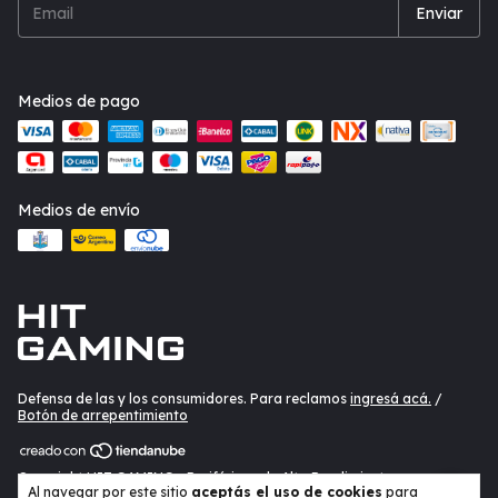
Medios de pago
Medios de envío
Defensa de las y los consumidores. Para reclamos
ingresá acá.
/
Botón de arrepentimiento
Copyright HIT GAMING - Periféricos de Alto Rendimiento -
Al navegar por este sitio
aceptás el uso de cookies
para
20402435330 - 2026. Todos los derechos reservados.