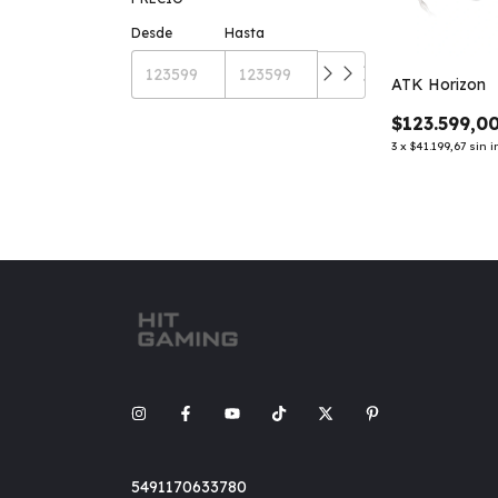
Desde
Hasta
ATK Horizon
$123.599,0
3
x
$41.199,67
sin i
5491170633780