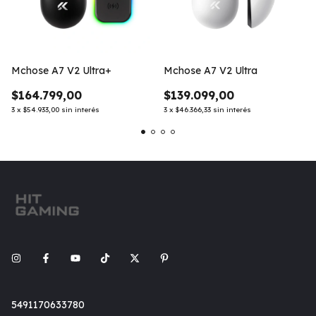
Mchose A7 V2 Ultra+
Mchose A7 V2 Ultra
$164.799,00
$139.099,00
3
x
$54.933,00
sin interés
3
x
$46.366,33
sin interés
5491170633780