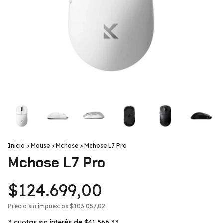
Inicio
>
Mouse
>
Mchose
>
Mchose L7 Pro
Mchose L7 Pro
$124.699,00
Precio sin impuestos
$103.057,02
3
cuotas sin interés de
$41.566,33