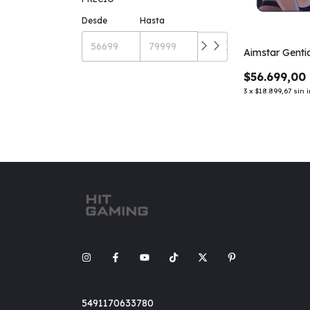
Desde
Hasta
Aimstar Genti
$56.699,00
3
x
$18.899,67
sin 
5491170633780