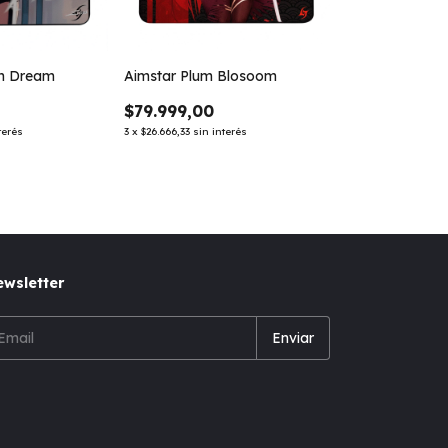
en Dream
Aimstar Plum Blosoom
$79.999,00
terés
3
x
$26.666,33
sin interés
wsletter