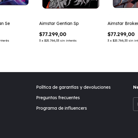
an Se
Aimstar Gentian Sp
Aimstar Brok
$77.299,00
$77.299,00
interés
3
x
$25.766,33
sin interés
3
x
$25.766,33
sin in
Política de garantías y devoluciones
Ne
Preguntas frecuentes
Programa de influencers