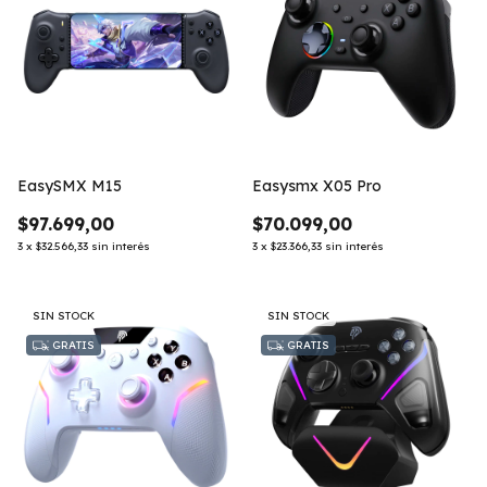
EasySMX M15
Easysmx X05 Pro
$97.699,00
$70.099,00
3
x
$32.566,33
sin interés
3
x
$23.366,33
sin interés
SIN STOCK
SIN STOCK
GRATIS
GRATIS