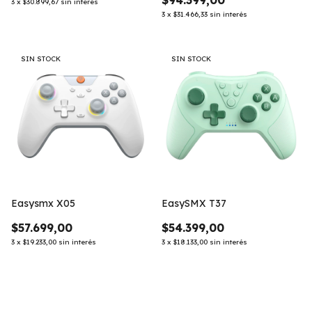
$94.399,00
3
x
$30.899,67
sin interés
3
x
$31.466,33
sin interés
SIN STOCK
SIN STOCK
Easysmx X05
EasySMX T37
$57.699,00
$54.399,00
3
x
$19.233,00
sin interés
3
x
$18.133,00
sin interés