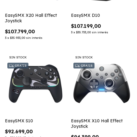
EasySMX X20 Hall Effect
EasySMX D10
Joystick
$107.199,00
$107.799,00
3
x
$35.733,00
sin interés
3
x
$35.933,00
sin interés
SIN STOCK
SIN STOCK
GRATIS
GRATIS
EasySMX S10
EasySMX X10 Hall Effect
Joystick
$92.699,00