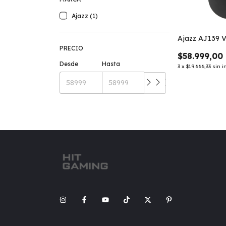
Ajazz (1)
Ajazz AJ139 
PRECIO
$58.999,00
Desde
Hasta
3
x
$19.666,33
sin i