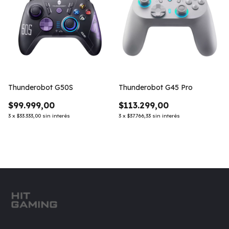
Thunderobot G50S
Thunderobot G45 Pro
$99.999,00
$113.299,00
3
x
$33.333,00
sin interés
3
x
$37.766,33
sin interés