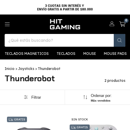
0
TECLADOS MAGNETICOS
TECLADOS
MOUSE
MOUSE PADS
Inicio
>
Joysticks
>
Thunderobot
Thunderobot
2 productos
Ordenar por:
Filtrar
Más vendidos
GRATIS
SIN STOCK
GRATIS