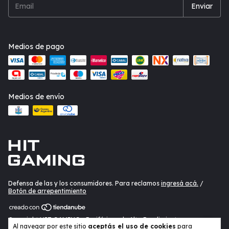
Medios de pago
Medios de envío
Defensa de las y los consumidores. Para reclamos
ingresá acá.
/
Botón de arrepentimiento
Copyright HIT GAMING - Periféricos de Alto Rendimiento -
Al navegar por este sitio
aceptás el uso de cookies
para
20402435330 - 2026. Todos los derechos reservados.