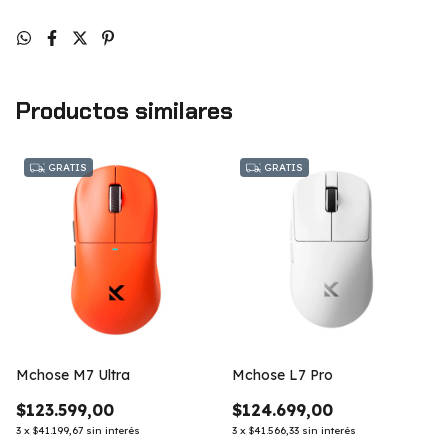
Productos similares
GRATIS
GRATIS
Mchose M7 Ultra
Mchose L7 Pro
$123.599,00
$124.699,00
3
x
$41.199,67
sin interés
3
x
$41.566,33
sin interés