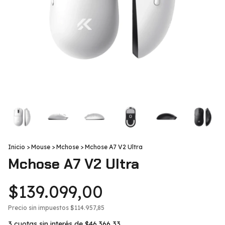
Inicio
>
Mouse
>
Mchose
>
Mchose A7 V2 Ultra
Mchose A7 V2 Ultra
$139.099,00
Precio sin impuestos
$114.957,85
3
cuotas sin interés de
$46.366,33