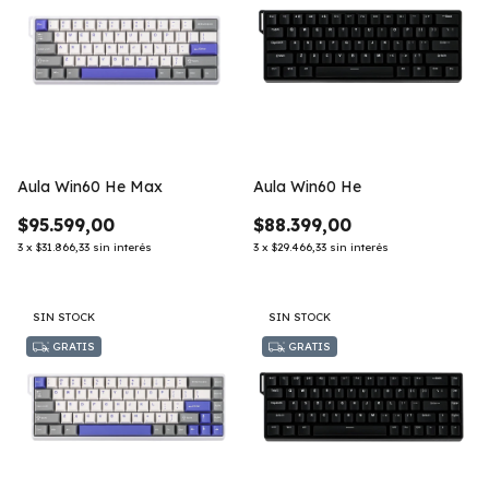
Aula Win60 He Max
Aula Win60 He
$95.599,00
$88.399,00
3
x
$31.866,33
sin interés
3
x
$29.466,33
sin interés
SIN STOCK
SIN STOCK
GRATIS
GRATIS