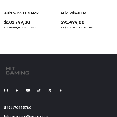
Aula Win68 He Max
Aula Win68 He
$101.799,00
$91.499,00
3
x
$33.933,00
sin interés
3
x
$30.499,67
sin interés
5491170633780
hitgaming.ar@gmail.com