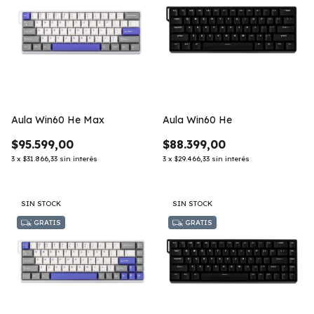
Aula Win60 He Max
Aula Win60 He
$95.599,00
$88.399,00
3
x
$31.866,33
sin interés
3
x
$29.466,33
sin interés
SIN STOCK
SIN STOCK
GRATIS
GRATIS