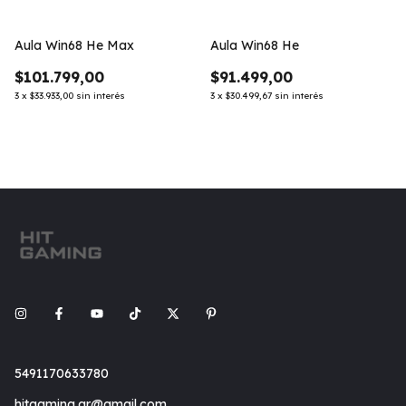
Aula Win68 He Max
Aula Win68 He
$101.799,00
$91.499,00
3
x
$33.933,00
sin interés
3
x
$30.499,67
sin interés
5491170633780
hitgaming.ar@gmail.com