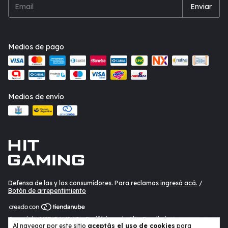
Medios de pago
Medios de envío
Defensa de las y los consumidores. Para reclamos
ingresá acá.
/
Botón de arrepentimiento
Copyright HIT GAMING - Periféricos de Alto Rendimiento -
Al navegar por este sitio
aceptás el uso de cookies
para
20402435330 - 2026. Todos los derechos reservados.