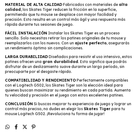
MATERIAL DE ALTA CALIDAD
Fabricados con materiales de
alta
calidad
, los Skates Tiger reducen la fricción en la superficie,
permitiendo que tu mouse se desplace con mayor facilidad y
precisión. Esto resulta en un control más ágil y una respuesta más
rápida durante tus sesiones de juego.
FÁCIL INSTALACIÓN
Instalar los Skates Tiger es un proceso
sencillo. Solo necesitas retirar los patines originales de tu mouse y
reemplazarlos con los nuevos. Con un
ajuste perfecto
, asegurarás
un rendimiento óptimo sin complicaciones.
LARGA DURABILIDAD
Diseñados para resistir el uso intensivo, estos
patines ofrecen una
gran durabilidad
. Esto significa que podrás
disfrutar de un deslizamiento suave durante un largo período, sin
preocuparte por el desgaste rápido.
COMPATIBILIDAD Y RENDIMIENTO
Perfectamente compatibles
con el Logitech G502, los Skates Tiger son la elección ideal para
quienes buscan maximizar su rendimiento en cada partida. Aumenta
tu velocidad y precisión en el juego con estos excelentes patines.
CONCLUSIÓN
Si buscas mejorar tu experiencia de juego y lograr un
control más preciso, no dudes en elegir los
Skates Tiger
para tu
mouse Logitech G502. ¡Revoluciona tu forma de jugar!