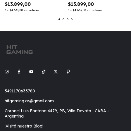
$13.899,00
$13.899,00
3
x
$4.633,00
sin interés
3
x
$4.633,00
sin interés
5491170633780
hitgaming.ar@gmail.com
Coronel Luis Fontana 4479, PB, Villa Devoto , CABA -
Argentina
¡Visitá nuestro Blog!