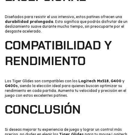
Diseñados para resistir el uso intensivo, estos patines ofrecen una
durabilidad prolongada
. Esto significa que podrás disfrutar de un
deslizamiento suave durante mucho tiempo, sin preocuparte por el
desgaste acelerado.
COMPATIBILIDAD Y
RENDIMIENTO
Los Tiger Glides son compatibles con los
Logitech Mx518
,
G400
y
G400s
, siendo la elección ideal para quienes buscan optimizar su
rendimiento en cada partida. Aumenta tu velocidad y precisión en el
juego con estos excelentes patines.
CONCLUSIÓN
Si deseas mejorar tu experiencia de juego y lograr un control más
preciso, no dudes en elegir los
Tiger Glides
para tu mouse Logitech