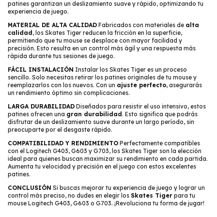
patines garantizan un deslizamiento suave y rápido, optimizando tu
experiencia de juego.
MATERIAL DE ALTA CALIDAD
Fabricados con materiales de
alta
calidad
, los Skates Tiger reducen la fricción en la superficie,
permitiendo que tu mouse se desplace con mayor facilidad y
precisión. Esto resulta en un control más ágil y una respuesta más
rápida durante tus sesiones de juego.
FÁCIL INSTALACIÓN
Instalar los Skates Tiger es un proceso
sencillo. Solo necesitas retirar los patines originales de tu mouse y
reemplazarlos con los nuevos. Con un
ajuste perfecto
, asegurarás
un rendimiento óptimo sin complicaciones.
LARGA DURABILIDAD
Diseñados para resistir el uso intensivo, estos
patines ofrecen una
gran durabilidad
. Esto significa que podrás
disfrutar de un deslizamiento suave durante un largo período, sin
preocuparte por el desgaste rápido.
COMPATIBILIDAD Y RENDIMIENTO
Perfectamente compatibles
con el Logitech G403, G603 y G703, los Skates Tiger son la elección
ideal para quienes buscan maximizar su rendimiento en cada partida.
Aumenta tu velocidad y precisión en el juego con estos excelentes
patines.
CONCLUSIÓN
Si buscas mejorar tu experiencia de juego y lograr un
control más preciso, no dudes en elegir los
Skates Tiger
para tu
mouse Logitech G403, G603 o G703. ¡Revoluciona tu forma de jugar!