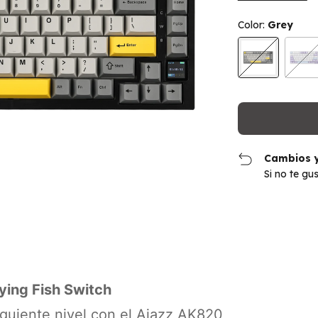
Color:
Grey
Cambios y
Si no te gu
lying Fish Switch
siguiente nivel con el Ajazz AK820