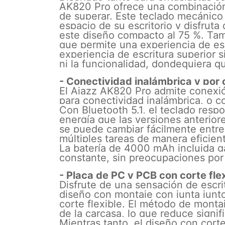
AK820 Pro ofrece una combinación 
de superar. Este teclado mecánico
espacio de su escritorio y disfrut
este diseño compacto al 75 %. Tam
que permite una experiencia de esc
experiencia de escritura superior s
ni la funcionalidad, dondequiera q
- Conectividad inalámbrica y por 
El Ajazz AK820 Pro admite conexió
para conectividad inalámbrica, o co
Con Bluetooth 5.1, el teclado res
energía que las versiones anterior
se puede cambiar fácilmente entre 
múltiples tareas de manera eficien
La batería de 4000 mAh incluida g
constante, sin preocupaciones por 
- Placa de PC y PCB con corte fle
Disfrute de una sensación de escr
diseño con montaje con junta jun
corte flexible. El método de montaj
de la carcasa, lo que reduce signifi
Mientras tanto, el diseño con corte