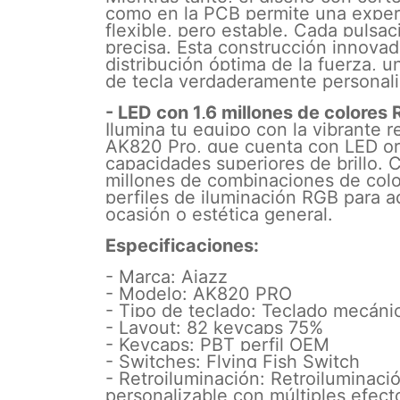
como en la PCB permite una experi
flexible, pero estable. Cada pulsa
precisa. Esta construcción innova
distribución óptima de la fuerza, 
de tecla verdaderamente personali
- LED con 1,6 millones de colores
Ilumina tu equipo con la vibrante r
AK820 Pro, que cuenta con LED ori
capacidades superiores de brillo.
millones de combinaciones de colo
perfiles de iluminación RGB para a
ocasión o estética general.
Especificaciones:
- Marca: Ajazz
- Modelo: AK820 PRO
- Tipo de teclado: Teclado mecáni
- Layout: 82 keycaps 75%
- Keycaps: PBT perfil OEM
- Switches: Flying Fish Switch
- Retroiluminación: Retroiluminac
personalizable con múltiples efect