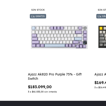
SIN STOCK
SIN S
GRATIS
GR
Ajazz Ak820 Pro Purple 75% - Gift
Ajazz A
Switch
$169.
$183.099,00
3
x
$56.49
3
x
$61.033,00
sin interés