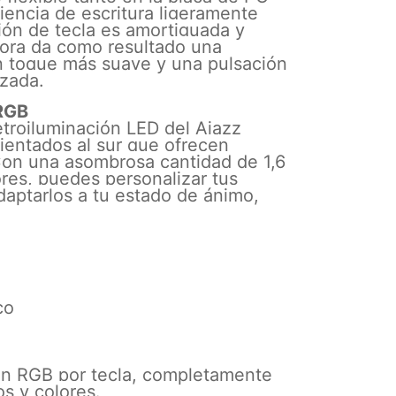
encia de escritura ligeramente
ción de tecla es amortiguada y
dora da como resultado una
un toque más suave y una pulsación
zada.
 RGB
etroiluminación LED del Ajazz
entados al sur que ofrecen
 Con una asombrosa cantidad de 1,6
res, puedes personalizar tus
daptarlos a tu estado de ánimo,
co
ión RGB por tecla, completamente
os y colores.