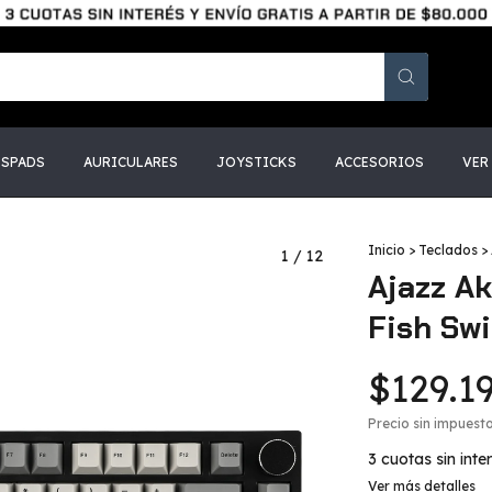
SSPADS
AURICULARES
JOYSTICKS
ACCESORIOS
VER
Inicio
>
Teclados
>
1
/
12
Ajazz Ak
Fish Sw
$129.1
Precio sin impuest
3
cuotas sin inte
Ver más detalles