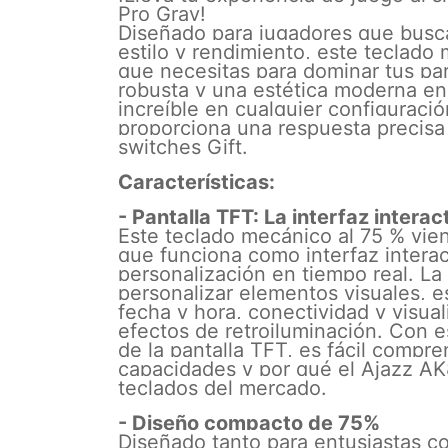
Pro Gray!
Diseñado para jugadores que busc
estilo y rendimiento, este teclado
que necesitas para dominar tus pa
robusta y una estética moderna en
increíble en cualquier configuraci
proporciona una respuesta precisa y
switches Gift.
Características:
- Pantalla TFT: La interfaz interac
Este teclado mecánico al 75 % vie
que funciona como interfaz interac
personalización en tiempo real. La 
personalizar elementos visuales, es
fecha y hora, conectividad y visual
efectos de retroiluminación. Con e
de la pantalla TFT, es fácil compr
capacidades y por qué el Ajazz AK
teclados del mercado.
- Diseño compacto de 75%
Diseñado tanto para entusiastas co