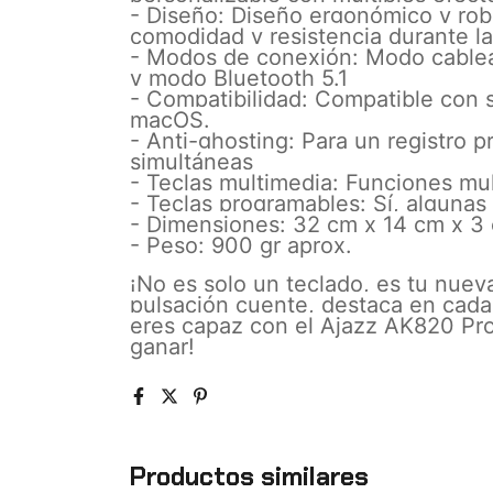
- Diseño: Diseño ergonómico y rob
comodidad y resistencia durante l
- Modos de conexión: Modo cable
y modo Bluetooth 5.1
- Compatibilidad: Compatible con 
macOS.
- Anti-ghosting: Para un registro p
simultáneas
- Teclas multimedia: Funciones mu
- Teclas programables: Sí, alguna
- Dimensiones: 32 cm x 14 cm x 3
- Peso: 900 gr aprox.
¡No es solo un teclado, es tu nue
pulsación cuente, destaca en cada
eres capaz con el Ajazz AK820 Pro.
ganar!
Productos similares