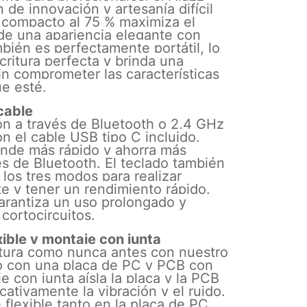
de innovación y artesanía difícil
 compacto al 75 % maximiza el
a de una apariencia elegante con
bién es perfectamente portátil, lo
ritura perfecta y brinda una
in comprometer las características
ue esté.
cable
n a través de Bluetooth o 2,4 GHz
n el cable USB tipo C incluido.
ponde más rápido y ahorra más
es de Bluetooth. El teclado también
los tres modos para realizar
te y tener un rendimiento rápido.
arantiza un uso prolongado y
cortocircuitos.
xible y montaje con junta
itura como nunca antes con nuestro
to con una placa de PC y PCB con
e con junta aísla la placa y la PCB
cativamente la vibración y el ruido.
 flexible tanto en la placa de PC