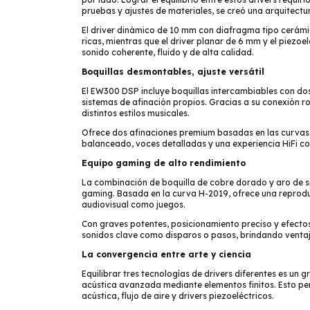
pruebas y ajustes de materiales, se creó una arquitectur
El driver dinámico de 10 mm con diafragma tipo cerámi
ricas, mientras que el driver planar de 6 mm y el piezoel
sonido coherente, fluido y de alta calidad.
Boquillas desmontables, ajuste versátil
El EW300 DSP incluye boquillas intercambiables con dos 
sistemas de afinación propios. Gracias a su conexión 
distintos estilos musicales.
Ofrece dos afinaciones premium basadas en las curva
balanceado, voces detalladas y una experiencia HiFi c
Equipo gaming de alto rendimiento
La combinación de boquilla de cobre dorado y aro de s
gaming. Basada en la curva H-2019, ofrece una reprodu
audiovisual como juegos.
Con graves potentes, posicionamiento preciso y efectos
sonidos clave como disparos o pasos, brindando ventaj
La convergencia entre arte y ciencia
Equilibrar tres tecnologías de drivers diferentes es un gr
acústica avanzada mediante elementos finitos. Esto pe
acústica, flujo de aire y drivers piezoeléctricos.