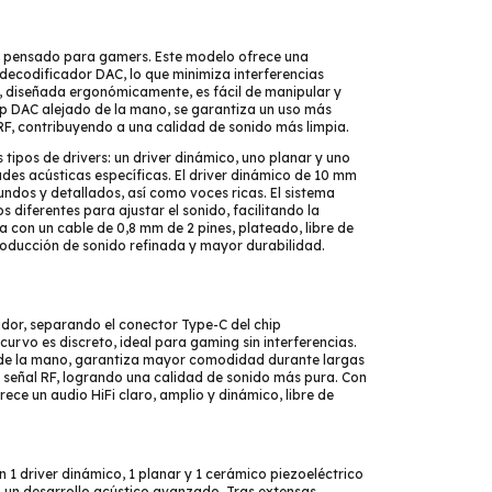
 pensado para gamers. Este modelo ofrece una
p decodificador DAC, lo que minimiza interferencias
, diseñada ergonómicamente, es fácil de manipular y
hip DAC alejado de la mano, se garantiza un uso más
RF, contribuyendo a una calidad de sonido más limpia.
 tipos de drivers: un driver dinámico, uno planar y uno
es acústicas específicas. El driver dinámico de 10 mm
os y detallados, así como voces ricas. El sistema
s diferentes para ajustar el sonido, facilitando la
 con un cable de 0,8 mm de 2 pines, plateado, libre de
producción de sonido refinada y mayor durabilidad.
or, separando el conector Type-C del chip
urvo es discreto, ideal para gaming sin interferencias.
jos de la mano, garantiza mayor comodidad durante largas
e señal RF, logrando una calidad de sonido más pura. Con
ece un audio HiFi claro, amplio y dinámico, libre de
1 driver dinámico, 1 planar y 1 cerámico piezoeléctrico
rió un desarrollo acústico avanzado. Tras extensas