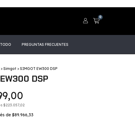
0
 TODO
PREGUNTAS FRECUENTES
>
Simgot
>
SIMGOT EW300 DSP
 EW300 DSP
99,00
os
$223.057,02
rés de
$89.966,33