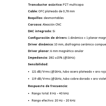
Transductor acústico:
PZT multicapa
Cable:
OFC plateado de 0,78 mm
Boquillas:
desmontables
Carcasa:
Aleación CNC
DAC integrado:
Si
Configuración de drivers:
1 dinámico + 1 planar magn
Driver dinámico:
10 mm, diafragma cerámico compue
Driver planar:
6 mm magnético anular
Impedancia:
28Ω ±15% (@1kHz)
Sensibilidad:
121 dB/Vrms (@1kHz, tubo acero plateado + aro roj
119 dB/Vrms (@1kHz, tubo cobre dorado + aro viole
Respuesta de frecuencia:
Rango total: 8 Hz – 40 kHz
Rango efectivo: 20 Hz – 20 kHz