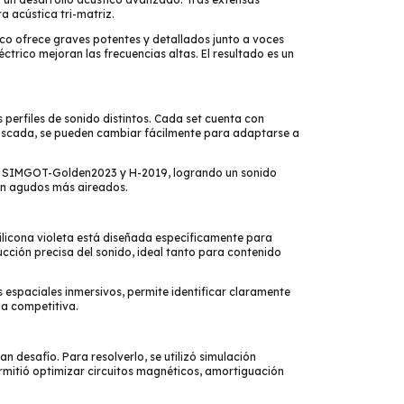
a acústica tri-matriz.
co ofrece graves potentes y detallados junto a voces
éctrico mejoran las frecuencias altas. El resultado es un
perfiles de sonido distintos. Cada set cuenta con
roscada, se pueden cambiar fácilmente para adaptarse a
s SIMGOT-Golden2023 y H-2019, logrando un sonido
on agudos más aireados.
ilicona violeta está diseñada específicamente para
cción precisa del sonido, ideal tanto para contenido
 espaciales inmersivos, permite identificar claramente
a competitiva.
an desafío. Para resolverlo, se utilizó simulación
rmitió optimizar circuitos magnéticos, amortiguación