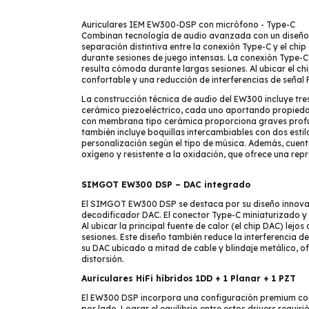
Auriculares IEM EW300-DSP con micrófono - Type-C
Combinan tecnología de audio avanzada con un diseño
separación distintiva entre la conexión Type-C y el chi
durante sesiones de juego intensas. La conexión Type-C
resulta cómoda durante largas sesiones. Al ubicar el c
confortable y una reducción de interferencias de señal 
La construcción técnica de audio del EW300 incluye tres
cerámico piezoeléctrico, cada uno aportando propiedad
con membrana tipo cerámica proporciona graves profund
también incluye boquillas intercambiables con dos estilo
personalización según el tipo de música. Además, cuenta
oxígeno y resistente a la oxidación, que ofrece una re
SIMGOT EW300 DSP – DAC integrado
El SIMGOT EW300 DSP se destaca por su diseño innovad
decodificador DAC. El conector Type-C miniaturizado y c
Al ubicar la principal fuente de calor (el chip DAC) le
sesiones. Este diseño también reduce la interferencia d
su DAC ubicado a mitad de cable y blindaje metálico, ofr
distorsión.
Auriculares HiFi híbridos 1DD + 1 Planar + 1 PZT
El EW300 DSP incorpora una configuración premium con 
por lado. Lograr el equilibrio entre estos drivers requi