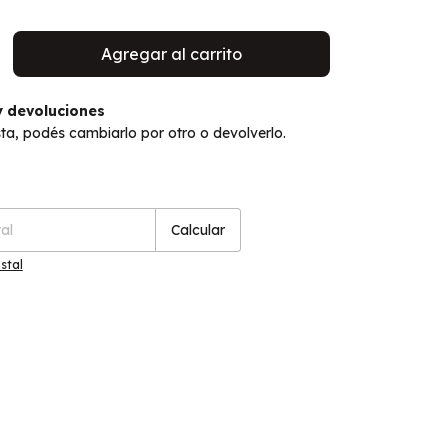
 devoluciones
sta, podés cambiarlo por otro o devolverlo.
Cambiar CP
P:
Calcular
stal