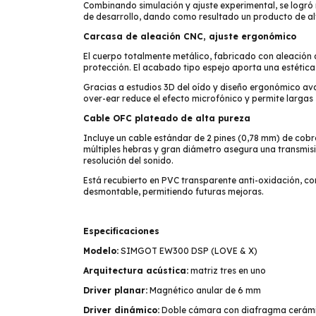
Combinando simulación y ajuste experimental, se logró 
de desarrollo, dando como resultado un producto de alt
Carcasa de aleación CNC, ajuste ergonómico
El cuerpo totalmente metálico, fabricado con aleación 
protección. El acabado tipo espejo aporta una estética
Gracias a estudios 3D del oído y diseño ergonómico av
over-ear reduce el efecto microfónico y permite largas s
Cable OFC plateado de alta pureza
Incluye un cable estándar de 2 pines (0,78 mm) de cobre
múltiples hebras y gran diámetro asegura una transmisi
resolución del sonido.
Está recubierto en PVC transparente anti-oxidación, con
desmontable, permitiendo futuras mejoras.
Especificaciones
Modelo:
SIMGOT EW300 DSP (LOVE & X)
Arquitectura acústica:
matriz tres en uno
Driver planar:
Magnético anular de 6 mm
Driver dinámico:
Doble cámara con diafragma cerám