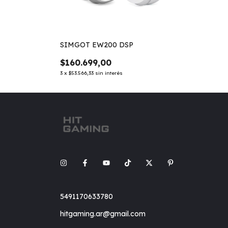
SIMGOT EW200 DSP
$160.699,00
3
x
$53.566,33
sin interés
5491170633780
hitgaming.ar@gmail.com