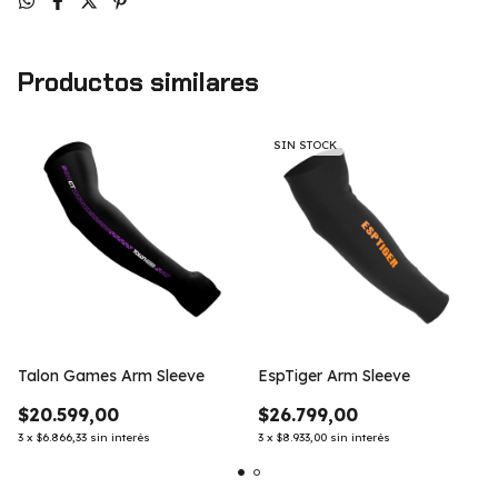
Productos similares
SIN STOCK
Talon Games Arm Sleeve
EspTiger Arm Sleeve
$20.599,00
$26.799,00
3
x
$6.866,33
sin interés
3
x
$8.933,00
sin interés