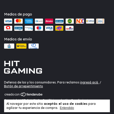
Medios de pago
Medios de envío
Defensa de las y los consumidores. Para reclamos
ingresá acá.
/
Botón de arrepentimiento
Copyright HIT GAMING - Periféricos de Alto Rendimiento -
Al navegar por este sitio
aceptás el uso de cookies
para
20402435330 - 2026. Todos los derechos reservados.
agilizar tu experiencia de compra.
Entendido