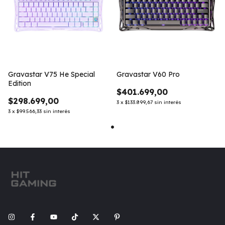
Gravastar V75 He Special
Gravastar V60 Pro
Edition
$401.699,00
$298.699,00
3
x
$133.899,67
sin interés
3
x
$99.566,33
sin interés