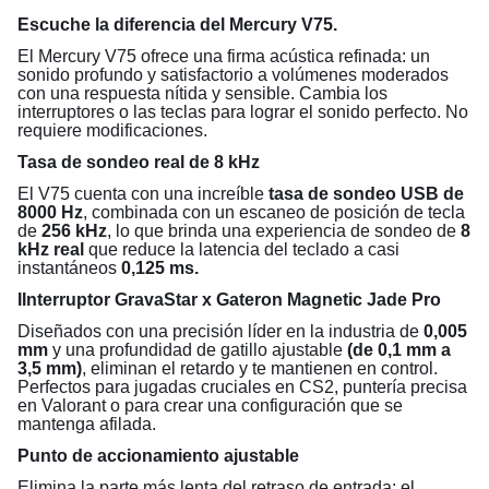
Escuche la diferencia del Mercury V75.
El Mercury V75 ofrece una firma acústica refinada: un
sonido profundo y satisfactorio a volúmenes moderados
con una respuesta nítida y sensible. Cambia los
interruptores o las teclas para lograr el sonido perfecto. No
requiere modificaciones.
Tasa de sondeo real de 8 kHz
El V75 cuenta con una increíble
tasa de sondeo USB de
8000 Hz
, combinada con un escaneo de posición de tecla
de
256 kHz
, lo que brinda una experiencia de sondeo de
8
kHz real
que reduce la latencia del teclado a casi
instantáneos
0,125 ms.
I
Interruptor GravaStar x Gateron Magnetic Jade Pro
Diseñados con una precisión líder en la industria de
0,005
mm
y una profundidad de gatillo ajustable
(de 0,1 mm a
3,5 mm)
, eliminan el retardo y te mantienen en control.
Perfectos para jugadas cruciales en CS2, puntería precisa
en Valorant o para crear una configuración que se
mantenga afilada.
Punto de accionamiento ajustable
Elimina la parte más lenta del retraso de entrada: el