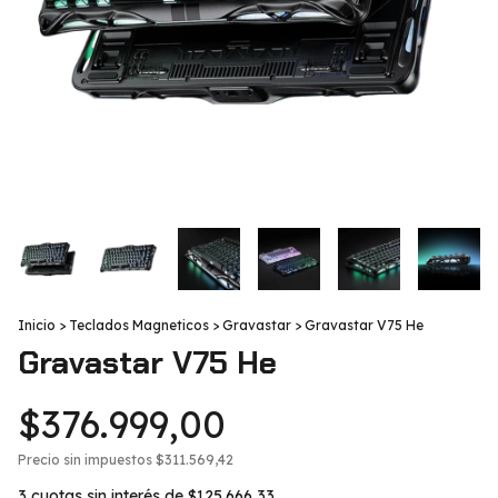
Inicio
>
Teclados Magneticos
>
Gravastar
>
Gravastar V75 He
Gravastar V75 He
$376.999,00
Precio sin impuestos
$311.569,42
3
cuotas sin interés de
$125.666,33