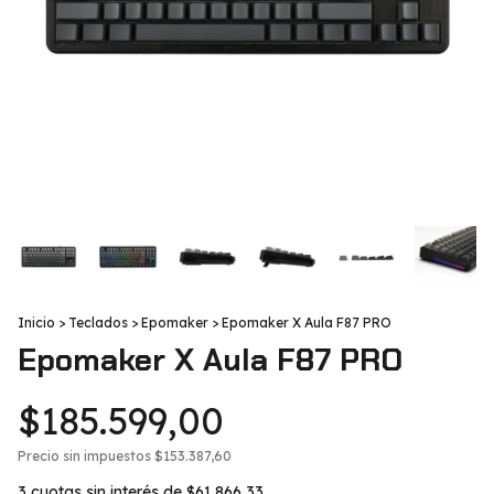
Inicio
>
Teclados
>
Epomaker
>
Epomaker X Aula F87 PRO
Epomaker X Aula F87 PRO
$185.599,00
Precio sin impuestos
$153.387,60
3
cuotas sin interés de
$61.866,33