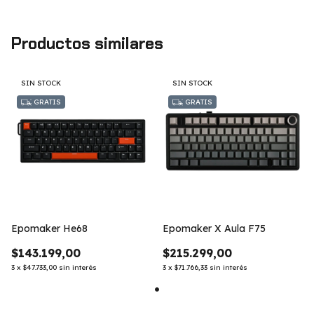
Productos similares
SIN STOCK
SIN STOCK
GRATIS
GRATIS
Epomaker He68
Epomaker X Aula F75
$143.199,00
$215.299,00
3
x
$47.733,00
sin interés
3
x
$71.766,33
sin interés