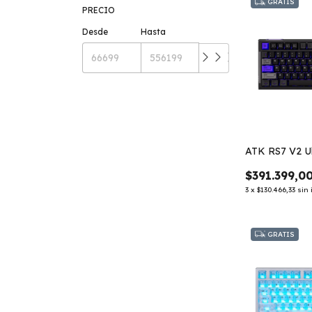
GRATIS
PRECIO
Desde
Hasta
ATK RS7 V2 Ul
$391.399,0
3
x
$130.466,33
sin 
GRATIS