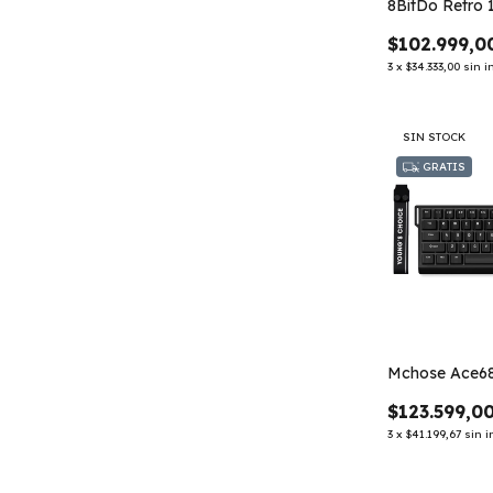
8BitDo Retro 
$102.999,0
3
x
$34.333,00
sin i
SIN STOCK
GRATIS
Mchose Ace6
$123.599,0
3
x
$41.199,67
sin i