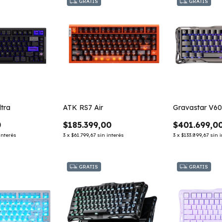
GRATIS
GRATIS
tra
ATK RS7 Air
Gravastar V60
0
$185.399,00
$401.699,0
interés
3
x
$61.799,67
sin interés
3
x
$133.899,67
sin 
GRATIS
GRATIS