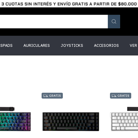
SSPADS
AURICULARES
JOYSTICKS
ACCESORIOS
VER
GRATIS
GRATIS