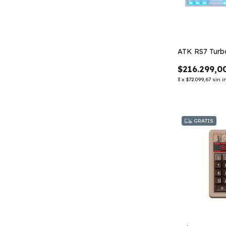
ATK RS7 Turb
$216.299,0
3
x
$72.099,67
sin i
GRATIS