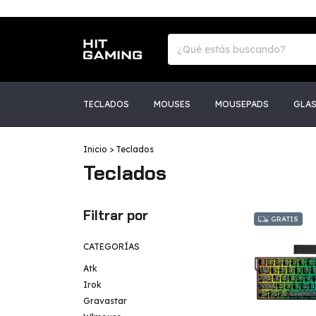
TECLADOS
MOUSES
MOUSEPADS
GLA
Inicio
>
Teclados
Teclados
Filtrar por
GRATIS
CATEGORÍAS
Atk
Irok
Gravastar