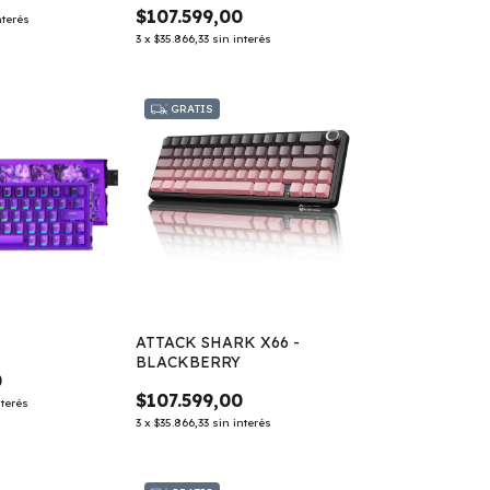
$107.599,00
nterés
3
x
$35.866,33
sin interés
GRATIS
ATTACK SHARK X66 -
BLACKBERRY
0
$107.599,00
nterés
3
x
$35.866,33
sin interés