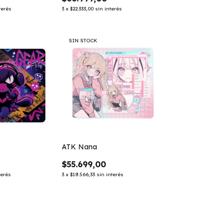
terés
3
x
$22.333,00
sin interés
SIN STOCK
ATK Nana
$55.699,00
terés
3
x
$18.566,33
sin interés