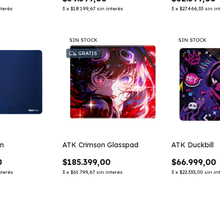
nterés
3
x
$18.199,67
sin interés
3
x
$27.466,33
sin in
SIN STOCK
SIN STOCK
GRATIS
an
ATK Crimson Glasspad
ATK Duckbill
0
$185.399,00
$66.999,00
nterés
3
x
$61.799,67
sin interés
3
x
$22.333,00
sin in