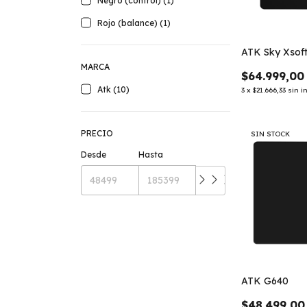
Negro (control) (1)
Rojo (balance) (1)
ATK Sky Xsof
MARCA
$64.999,00
Atk (10)
3
x
$21.666,33
sin i
PRECIO
SIN STOCK
Desde
Hasta
ATK G640
$48.499,00