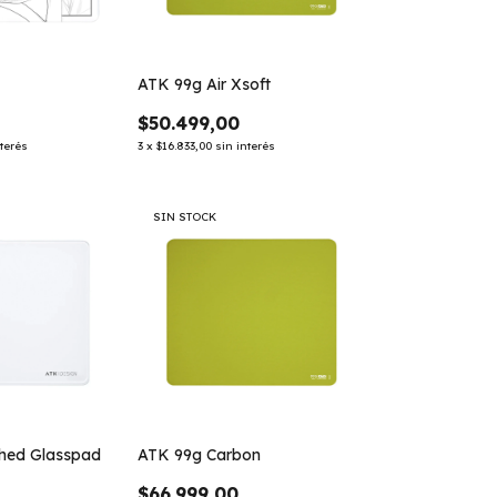
ATK 99g Air Xsoft
$50.499,00
nterés
3
x
$16.833,00
sin interés
SIN STOCK
hed Glasspad
ATK 99g Carbon
$66.999,00