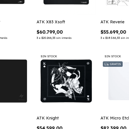
t
ATK X83 Xsoft
ATK Reverie
$60.799,00
$55.699,00
nterés
3
x
$20.266,33
sin interés
3
x
$18.566,33
sin i
SIN STOCK
SIN STOCK
GRATIS
ATK Knight
ATK Micro Etc
$54.599,00
$82.399,00