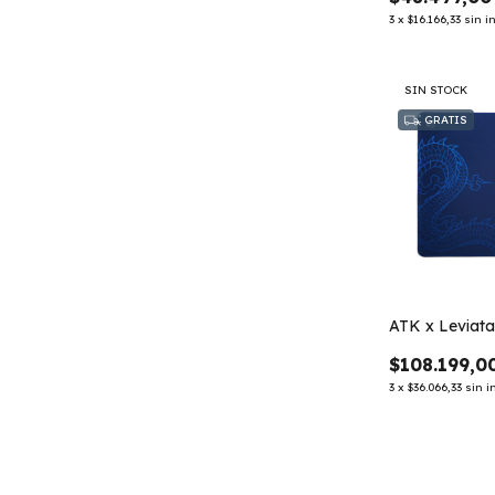
3
x
$16.166,33
sin i
SIN STOCK
GRATIS
ATK x Leviat
$108.199,0
3
x
$36.066,33
sin i